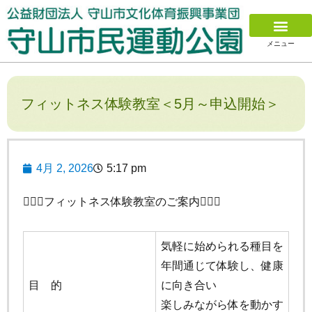
メニュー
新着情報
イベント情報
施設のご案内
アクセス
施設のご予約
施設利用料金一覧表
利用申込方法
用具レンタル料金表
各種データ/図面等
スポーツ教室
総合型地域スポーツクラブ
施設別催し物予定表
フィットネス体験教室＜5月～申込開始＞
4月 2, 2026
5:17 pm
🧘🏻‍♀️フィットネス体験教室のご案内🧘🏻‍♀️
気軽に始められる種目を
年間通じて体験し、健康
目 的
に向き合い
楽しみながら体を動かす