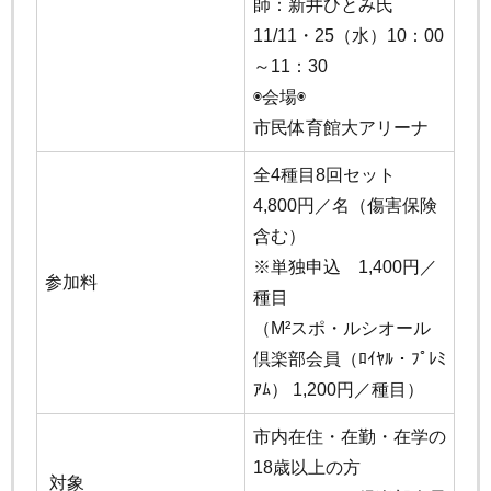
師：新井ひとみ氏
11/11・25（水）10：00
～11：30
◉会場◉
市民体育館大アリーナ
全4種目8回セット
4,800円／名（傷害保険
含む）
※単独申込 1,400円／
参加料
種目
（M²スポ・ルシオール
倶楽部会員（ﾛｲﾔﾙ・ﾌﾟﾚﾐ
ｱﾑ） 1,200円／種目）
市内在住・在勤・在学の
18歳以上の方
対象