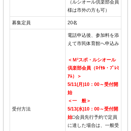
（ルシオール倶楽部会員
様は市外の方も可）
募集定員
20名
電話申込後、参加料を添
えて市民体育館へ申込み
＜Ｍ²スポ・ルシオール
倶楽部会員（ﾛｲﾔﾙ・ﾌﾟﾚﾐ
ｱﾑ）＞
5/11(月)10：00～受付開
始
＜一 般＞
受付方法
5/13(水)10：00～受付開
始
□会員先行予約で定員
に達した場合は、一般受