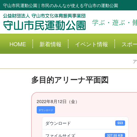
守山市民運動公園 | 市民のみんなが使える守山市の運動公園
学ぶ・遊ぶ・
HOME
新着情報
イベント情報
スポ
ア
多目的アリーナ平面図
2022年8月12日（金）
ダウンロード
ダウンロード
553
ファイルサイズ
327.55 KB