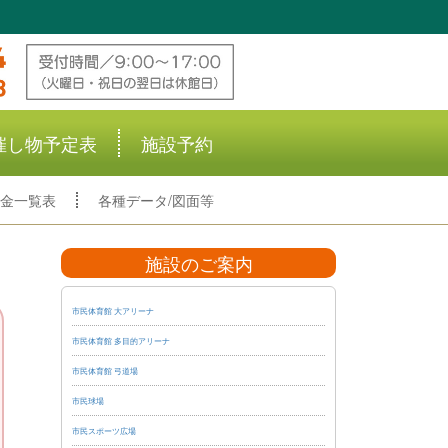
催し物予定表
施設予約
金一覧表
各種データ/図面等
施設のご案内
市民体育館 大アリーナ
市民体育館 多目的アリーナ
市民体育館 弓道場
市民球場
市民スポーツ広場