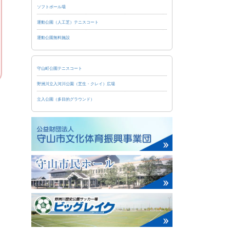
ソフトボール場
運動公園（人工芝）テニスコート
運動公園無料施設
守山町公園テニスコート
野洲川立入河川公園（芝生・クレイ）広場
立入公園（多目的グラウンド）