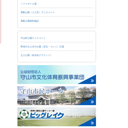
ソフトボール場
運動公園（人工芝）テニスコート
運動公園無料施設
守山町公園テニスコート
野洲川立入河川公園（芝生・クレイ）広場
立入公園（多目的グラウンド）