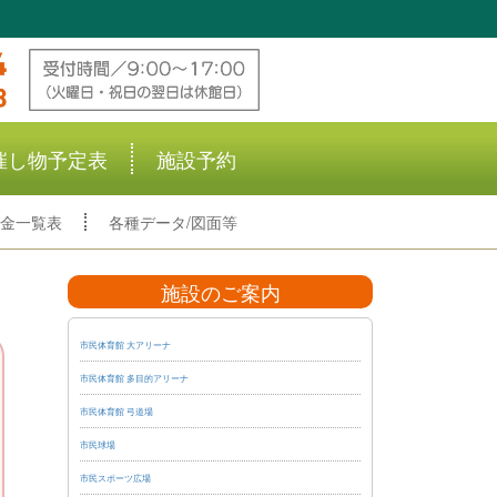
催し物予定表
施設予約
金一覧表
各種データ/図面等
施設のご案内
市民体育館 大アリーナ
市民体育館 多目的アリーナ
市民体育館 弓道場
市民球場
市民スポーツ広場