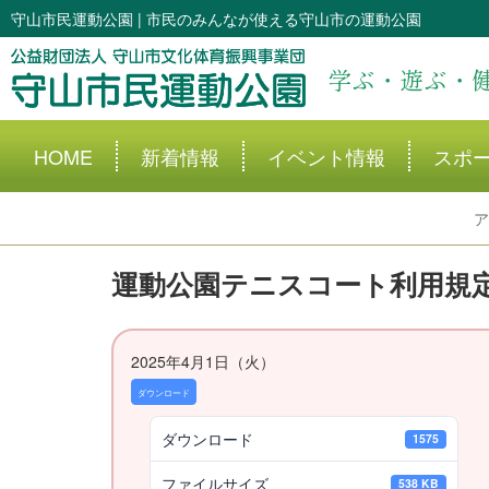
守山市民運動公園 | 市民のみんなが使える守山市の運動公園
学ぶ・遊ぶ・
HOME
新着情報
イベント情報
スポ
ア
運動公園テニスコート利用規
2025年4月1日（火）
ダウンロード
ダウンロード
1575
ファイルサイズ
538 KB