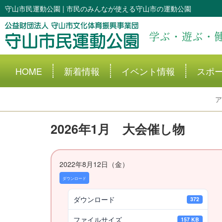
守山市民運動公園 | 市民のみんなが使える守山市の運動公園
学ぶ・遊ぶ・
HOME
新着情報
イベント情報
スポ
ア
2026年1月 大会催し物
2022年8月12日（金）
ダウンロード
ダウンロード
372
ファイルサイズ
157 KB