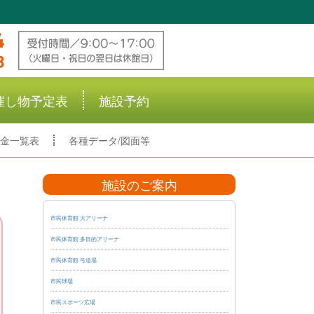
催し物予定表
施設予約
金一覧表
各種データ/図面等
施設のご案内
市民体育館 大アリーナ
市民体育館 多目的アリーナ
市民体育館 弓道場
市民球場
市民スポーツ広場