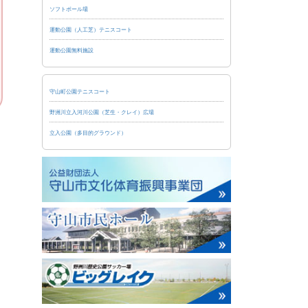
ソフトボール場
運動公園（人工芝）テニスコート
運動公園無料施設
守山町公園テニスコート
野洲川立入河川公園（芝生・クレイ）広場
立入公園（多目的グラウンド）